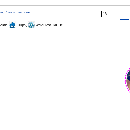
ка
,
Реклама на сайте
18+
omla,
Drupal,
WordPress, MODx.