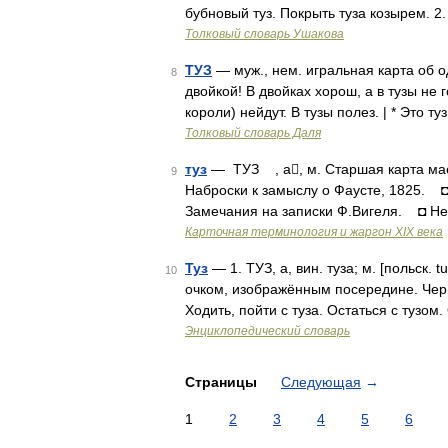
бубновый туз. Покрыть туза козырем. 2
Толковый словарь Ушакова
ТУЗ
— муж., нем. игральная карта об од
8
двойкой! В двойках хорош, а в тузы не г
короли) нейдут. В тузы полез. | * Это ту
Толковый словарь Даля
туз
— ТУЗ , а, м. Старшая карта маст
9
Наброски к замыслу о Фаусте, 1825. ◘
Замечания на записки Ф.Вигеля. ◘ Не
Карточная терминология и жаргон XIX века
Туз
— 1. ТУЗ, а, вин. туза; м. [польск. 
10
очком, изображённым посередине. Черво
Ходить, пойти с туза. Остаться с тузом
Энциклопедический словарь
Страницы
Следующая
→
1
2
3
4
5
6