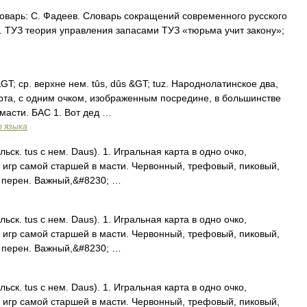
оварь: С. Фадеев. Словарь сокращений современного русского
 с. ТУЗ теория управления запасами ТУЗ «тюрьма учит закону»;
T; ср. верхне нем. tûs, dûs &GT; tuz. Народнолатинское два,
арта, с одним очком, изображенным посредине, в большинстве
масти. БАС 1. Вот дед …
о языка
льск. tus с нем. Daus). 1. Игральная карта в одно очко,
игр самой старшей в масти. Червонный, трефовый, пиковый,
. перен. Важный,&#8230; …
льск. tus с нем. Daus). 1. Игральная карта в одно очко,
игр самой старшей в масти. Червонный, трефовый, пиковый,
. перен. Важный,&#8230; …
льск. tus с нем. Daus). 1. Игральная карта в одно очко,
игр самой старшей в масти. Червонный, трефовый, пиковый,