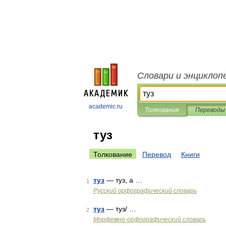
Словари и энциклоп
academic.ru
Толкования
Переводы
туз
Толкование
Перевод
Книги
туз
— туз, а …
1
Русский орфографический словарь
туз
— туз/ …
2
Морфемно-орфографический словарь