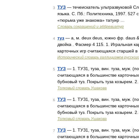
ТУЗ
— течеискатель ультразвуковой Сл
3
языка. С. Пб.: Политехника, 1997. 527
«тюрьма уже знакома» татуир …
Словарь сокращений и аббревиатур
туз
— а, м. deux deus, южно фр. daus &G
4
двойка . Фасмер 4 115. 1. Игральная к
карточных игр считающаяся старшей в 
Исторический словарь галлицизмов русског
ТУЗ
— 1. ТУЗ1, туза, вин. туза, муж. (по
5
считающаяся в большинстве карточных 
бубновый туз. Покрыть туза козырем. 2
Толковый словарь Ушакова
ТУЗ
— 1. ТУЗ1, туза, вин. туза, муж. (по
6
считающаяся в большинстве карточных 
бубновый туз. Покрыть туза козырем. 2
Толковый словарь Ушакова
ТУЗ
— 1. ТУЗ1, туза, вин. туза, муж. (по
7
считающаяся в большинстве карточных 