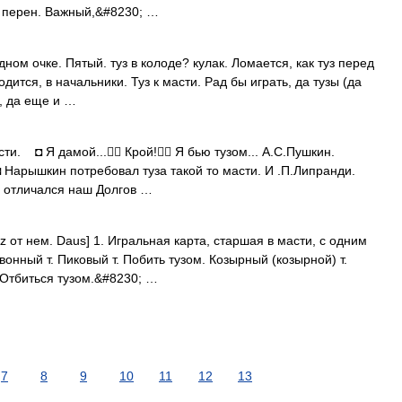
. перен. Важный,&#8230; …
ном очке. Пятый. туз в колоде? кулак. Ломается, как туз перед
одится, в начальники. Туз к масти. Рад бы играть, да тузы (да
з, да еще и …
и. ◘ Я дамой... Крой! Я бью тузом... А.С.Пушкин.
 Нарышкин потребовал туза такой то масти. И .П.Липранди.
 отличался наш Долгов …
tuz от нем. Daus] 1. Игральная карта, старшая в масти, с одним
нный т. Пиковый т. Побить тузом. Козырный (козырной) т.
. Отбиться тузом.&#8230; …
7
8
9
10
11
12
13